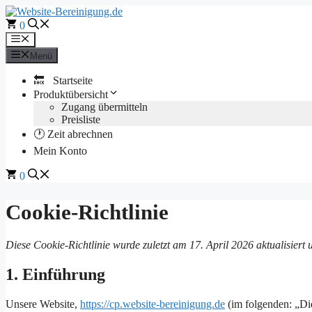
Zum
Inhalt
0
springen
Menü
Menü
🔙 Startseite
Produktübersicht
Zugang übermitteln
Preisliste
🕐 Zeit abrechnen
Mein Konto
0
Cookie-Richtlinie
Diese Cookie-Richtlinie wurde zuletzt am 17. April 2026 aktualisier
1. Einführung
Unsere Website,
https://cp.website-bereinigung.de
(im folgenden: „Di