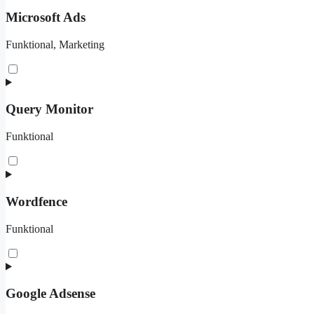
Microsoft Ads
Funktional, Marketing
Consent
to
service
microsoft-
Query Monitor
ads
Funktional
Consent
to
service
query-
Wordfence
monitor
Funktional
Consent
to
service
wordfence
Google Adsense