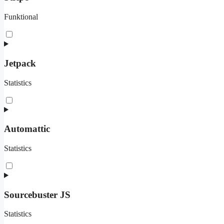
Funktional
Consent
to
service
stripe
Jetpack
Statistics
Consent
to
service
jetpack
Automattic
Statistics
Consent
to
service
automattic
Sourcebuster JS
Statistics