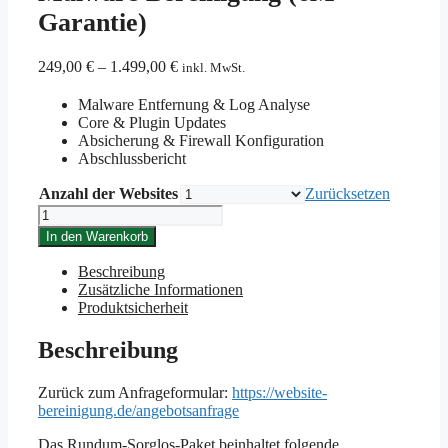
Garantie)
249,00
€
–
1.499,00
€
inkl. MwSt.
Malware Entfernung & Log Analyse
Core & Plugin Updates
Absicherung & Firewall Konfiguration
Abschlussbericht
Anzahl der Websites
Zurücksetzen
Malware
Bereinigung
In den Warenkorb
(6M
Garantie)
Beschreibung
Menge
Zusätzliche Informationen
Produktsicherheit
Beschreibung
Zurück zum Anfrageformular:
https://website-
bereinigung.de/angebotsanfrage
Das Rundum-Sorglos-Paket beinhaltet folgende