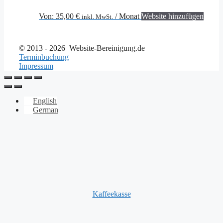
Diese
Von:
35,00
€
/ Monat
Website hinzufügen
inkl. MwSt.
Produ
weist
mehre
© 2013 - 2026 Website-Bereinigung.de
Varian
Terminbuchung
auf.
Impressum
Die
Optio
könne
auf
English
der
German
Produk
gewäh
werde
Kaffeekasse